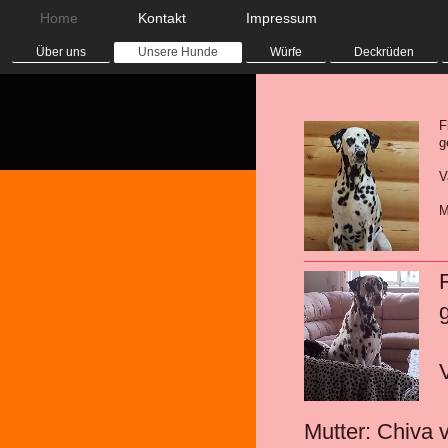
Home
Kontakt
Impressum
Über uns
Unsere Hunde
Würfe
Deckrüden
F
V
M
V
Mutter: Chiva