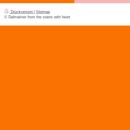
Druckversion
|
Sitemap
© Dalmatiner from the stains with heart