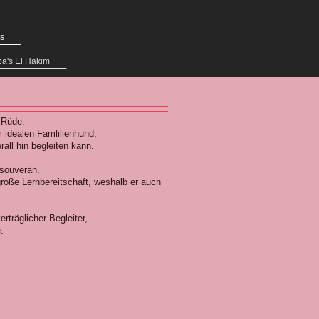
s
ba's El Hakim
 Rüde.
idealen Famlilienhund,
all hin begleiten kann.
 souverän.
 große Lernbereitschaft, weshalb er auch
rträglicher Begleiter,
.