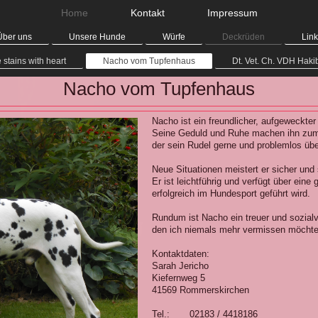
Home
Kontakt
Impressum
Über uns
Unsere Hunde
Würfe
Deckrüden
Link
e stains with heart
Nacho vom Tupfenhaus
Dt. Vet. Ch. VDH Haki
Nacho vom Tupfenhaus
Nacho ist ein freundlicher, aufgeweckter
Seine Geduld und Ruhe machen ihn zum 
der sein Rudel gerne und problemlos über
Neue Situationen meistert er sicher und
Er ist leichtführig und verfügt über eine
erfolgreich im Hundesport geführt wird.
Rundum ist Nacho ein treuer und sozialve
den ich niemals mehr vermissen möchte
Kontaktdaten:
Sarah Jericho
Kiefernweg 5
41569 Rommerskirchen
Tel.: 02183 / 4418186